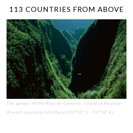
113 COUNTRIES FROM ABOVE
The gorges of the Bras de Caverne, Island of Réunion
(French overseas territory) (21°01′ S – 55°33′ E).