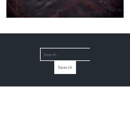
La totalité des photographies présentes sur ce site est à usage privé
uniquement.
Tous droits réservés Yann Arthus-Bertrand ©2018
yannarthusbertrand2.org
Theme and Plugins by
Jordy Meow
.