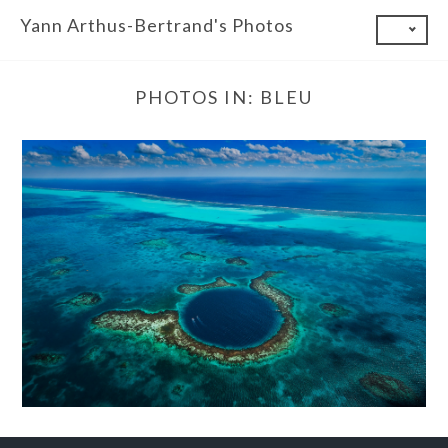
Skip
Yann Arthus-Bertrand's Photos
to
content
PHOTOS IN:
BLEU