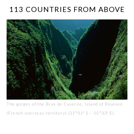
113 COUNTRIES FROM ABOVE
The gorges of the Bras de Caverne, Island of Réunion
(French overseas territory) (21°01′ S – 55°33′ E).